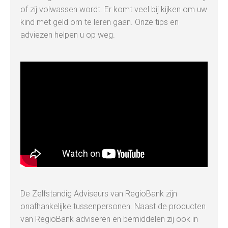
of zij volwassen wordt. Er komt veel bij kijken om uw
kind met geld om te leren gaan. Onze tips en
adviezen helpen u op weg.
De Zelfstandig Adviseurs van RegioBank zijn
onafhankelijke tussenpersonen. Naast de producten
van RegioBank adviseren en bemiddelen zij ook in